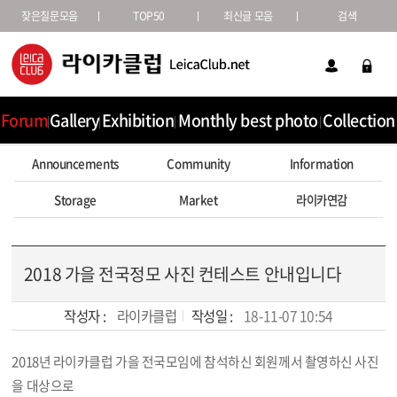
잦은질문모음
TOP50
최신글 모음
검색
Forum
Gallery
Exhibition
Monthly best photo
Collection
Announcements
Community
Information
Storage
Market
라이카연감
2018 가을 전국정모 사진 컨테스트 안내입니다
작성자 :
라이카클럽
작성일 :
18-11-07 10:54
2018년 라이카클럽 가을 전국모임에 참석하신 회원께서 촬영하신 사진
본문
을 대상으로