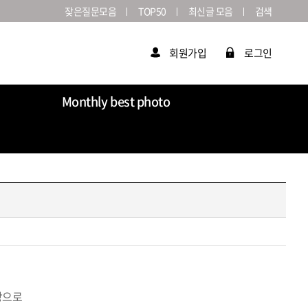
잦은질문모음
TOP50
최신글 모음
검색
회원가입
로그인
Monthly best photo
Market
라이카연감
상으로