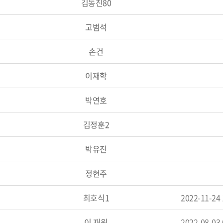
김동진80
고범석
손건
이재학
박연호
김정훈2
박유진
정현주
최호식1
2022-11-24
이 재원
2022-08-03