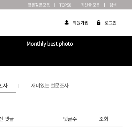
잦은질문모음
TOP50
최신글 모음
검색
회원가입
로그인
Monthly best photo
Market
라이카연감
인사
재미있는 설문조사
신 댓글
댓글수
조회