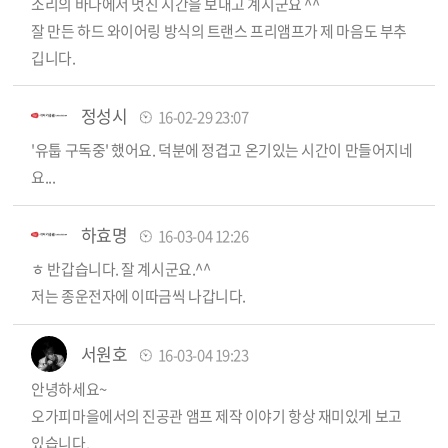
소리의 바다에서 멋진 시간을 보내고 계시군요 ^^
잘 만든 하드 와이어링 방식의 트랜스 프리앰프가 제 마음도 부추
깁니다.
정성시
16-02-29 23:07
'유툽 구독중' 했어요. 덕분에 정겹고 온기있는 시간이 만들어지네
요...
하효명
16-03-04 12:26
ㅎ 반갑습니다. 잘 계시군요.^^
저는 종운전자에 이따금씩 나갑니다.
서원호
16-03-04 19:23
안녕하세요~
오가피마을에서의 진공관 앰프 제작 이야기 항상 재미있게 보고
있습니다.