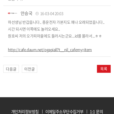
안승국
16-03-04 20:03
하선생님 반갑읍니다.. 종운전자 가본지도 꽤나 오래되었읍니다..
시간 되시면 이쪽에도 놀러오세요..
원호씨 저의 오가피마을에도 들러시는군요...id를 몰라서...ㅎㅎ
http://cafe.daum.net/ogapiall?t__nil_cafemy=item
목록
다음글
이전글
개인처리정보방침
이메일주소무단수집거부
1:1 문의