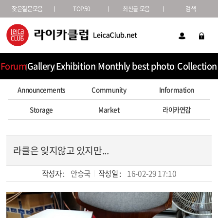
잦은질문모음
TOP50
최신글 모음
검색
Forum
Gallery
Exhibition
Monthly best photo
Collection
Announcements
Community
Information
Storage
Market
라이카연감
라클은 잊지않고 있지만...
작성자 :
안승국
작성일 :
16-02-29 17:10
본문