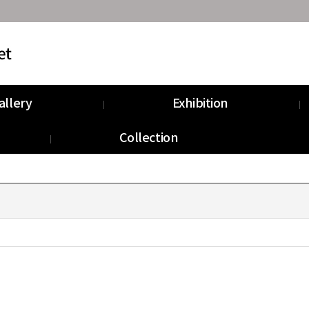
allery
Exhibition
munity
Information
Collection
Storage