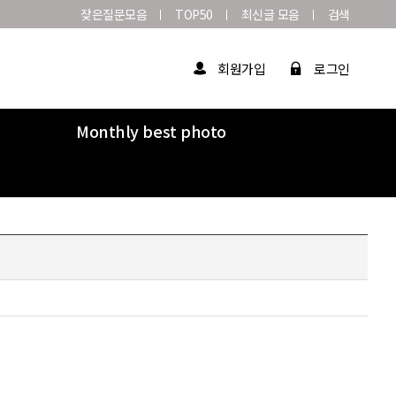
잦은질문모음
TOP50
최신글 모음
검색
회원가입
로그인
Monthly best photo
Market
라이카연감