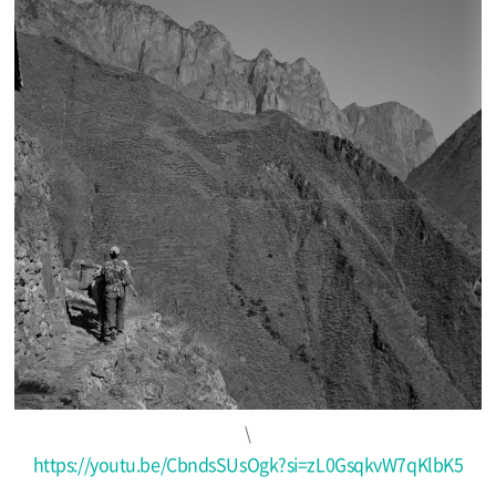
\
https://youtu.be/CbndsSUsOgk?si=zL0GsqkvW7qKlbK5