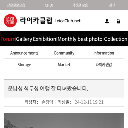
잦은질문모음
TOP50
최신글 모음
검색
Forum
Gallery
Exhibition
Monthly best photo
Collection
Announcements
Community
Information
Storage
Market
라이카연감
운남성 석두성 여행 잘 다녀왔습니다.
작성자 :
손창익
작성일 :
24-12-11 19:21
본문