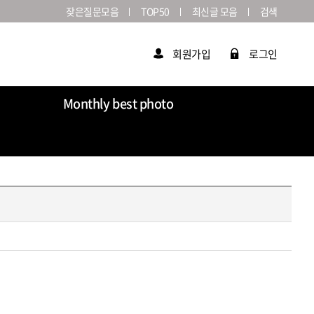
잦은질문모음
TOP50
최신글 모음
검색
회원가입
로그인
Monthly best photo
Market
라이카연감