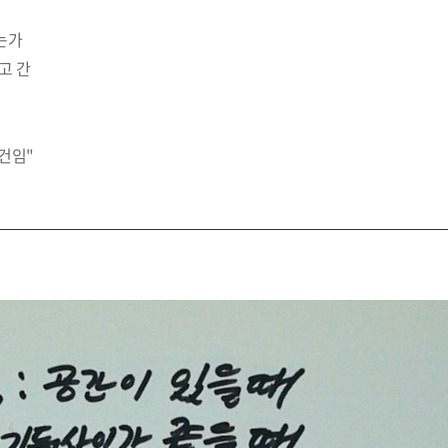
는가
고 간
건임"