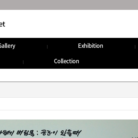
Gallery
Exhibition
munity
Information
Collection
Storage