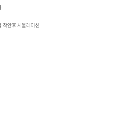
다
속법 착안후 시물레이션