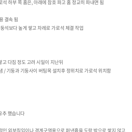
로석 하부 쪽 홈은, 아래에 참호 파고 홈 정교히 파내면 됨
용 결속 됨
둥석보다 높게 쌓고 차레로 가로석 체결 작업
쌓고 다짐 정도 고려 시일이 지난뒤
파냄 / 기둥과 기둥사이 버팀목 설치후 정위치로 가로석 위치함
 유추 했습니다
일반적인 외부침입이나 경계구역용으로 퍼낸흙을 도랑 밖으로 쌓지 않고