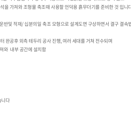
 거석을 가져와 조형물 축조때 사용할 언덕용 흙무더기를 준비한 것 입니
물 운반및 적재/ 십분의일 축조 모형으로 설계도면 구상하면서 결구 결
 완공후 외측 테두리 공사 진행, 여러 세대를 거쳐 전수되며
가져와 내부 공간에 설치함
습니다