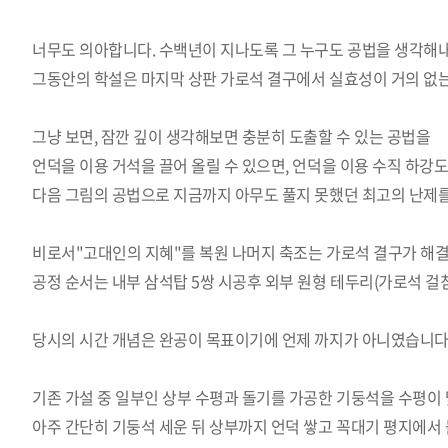
너무도 의아합니다. 수백년이 지나도록 그 누구도 공법을 생각해
그동안의 학설은 마지막 상판 가로석 결구에서
실효성이 거의 없
그냥 보면, 잠깐 깊이 생각해보면 충분히 도출할 수 있는 공법을
언덕을 이용 거석을 끌어 올릴 수 있으면, 언덕을 이용 수직 하강도
다음 그림의 공법으로 지금까지 아무도 풀지 못했던 최고의 난제
비로서"고대인의 지혜"를 복원 나머지 축조는 가로석 결구가 해
공정 순서는 내부 삼석탑 5쌍 시공후 외부 원형 테두리(가로석 걸
당시의 시간 개념은 완공이 목표이기에 언제 까지가 아니였습니
기존 가설 중 일부인 상부 수평과 돌기를 가공한 기둥석을 수평이
아주 간단히 기둥석 세운 뒤 상부까지 언덕 쌓고 꼭대기 평지에서 돌기