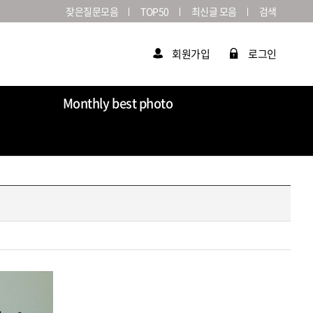
잦은질문모음
TOP50
최신글 모음
검색
회원가입
로그인
Monthly best photo
Market
라이카연감