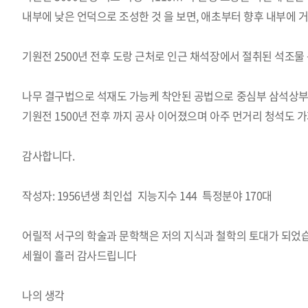
내부에 낮은 언덕으로 조성한 것 을 보면, 애초부터 향후 내부에
기원전 2500년 전후 도랑 근처로 인근 채석장에서 절취된 석조
나무 결구법으로 석재도 가능케 착안된 공법으로 중심부 삼석상부터
기원전 1500년 전후 까지 공사 이어졌으며
아주 먼거리 청석도 
감사합니다.
작성자: 1956년생 최인섭 지능지수 144 특정분야 170대
어릴적 서구의 학술과 문학책은 저의 지식과 철학의 토대가 되었
세월이 흘러 감사드립니다
나의 생각