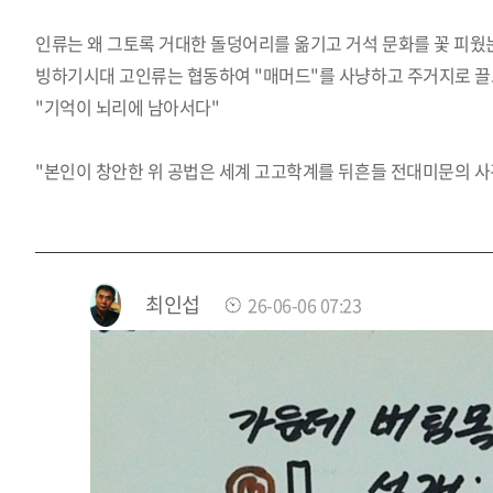
인류는 왜 그토록 거대한 돌덩어리를 옮기고 거석 문화를 꽃 피웠
빙하기시대 고인류는 협동하여 "매머드"를 사냥하고
주거지로 끌
"기억이 뇌리에 남아서다"
"본인이 창안한 위 공법은 세계 고고학계를 뒤흔들 전대미문의 사
최인섭
26-06-06 07:23