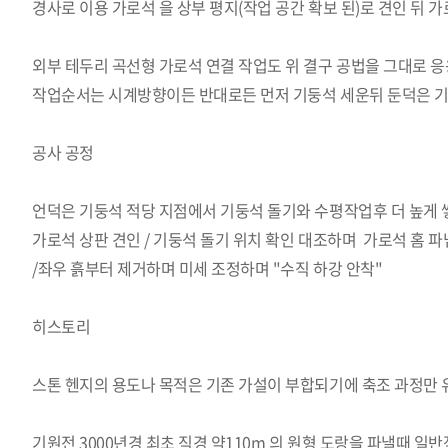
경사로 이용 가로석 을 상부 평지(작업 공간 확보 된)로 견인 뒤 가
외부 테두리 곡선형 가로석 연결 작업도 위 결구 공법을 그대로 응
작업순서는 시계방향이든 반대로든 먼저 기둥석 세운뒤 둔덕은 기
공사 공정
언덕은 기둥석 적당 지점에서 기둥석 돌기와 수평작업후 더 높게 
가로석 상판 견인 / 기둥석 돌기 위치 확인 대조하며 가로석 홈 
/좌우 흙부터 제거하며 미세 조정하며 "수직 하강 안착"
히스토리
스톤 헨지의 용도나 목적은 기존 가설이 부합되기에 축조 과정만
기원전 3000년경 최초 직경 약110m 의 원형 도랑을 파낼때 