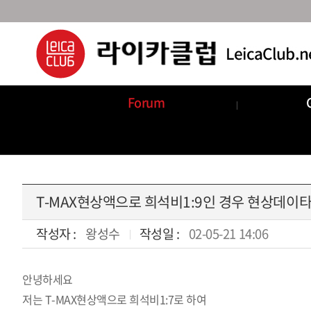
Forum
Announcements
Com
T-MAX현상액으로 희석비1:9인 경우 현상데이
작성자 :
왕성수
작성일 :
02-05-21 14:06
안녕하세요
본문
저는 T-MAX현상액으로 희석비1:7로 하여