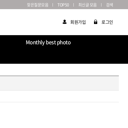
잦은질문모음
TOP50
최신글 모음
검색
회원가입
로그인
Monthly best photo
Market
라이카연감