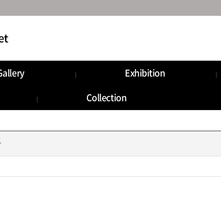
Gallery
Exhibition
munity
Information
Collection
Storage
타