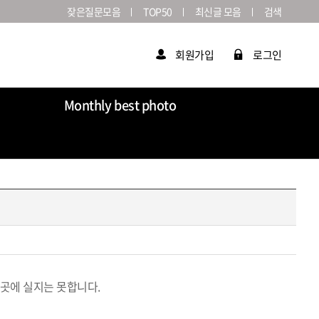
잦은질문모음
TOP50
최신글 모음
검색
회원가입
로그인
Monthly best photo
Market
라이카연감
이곳에 실지는 못합니다.