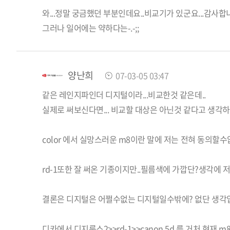
와...정말 궁금했던 부분인데요..비교기가 있군요...감사합니
그러나 일어에는 약하다는-.-;;
양난희
07-03-05 03:47
같은 레인지파인더 디지털이라...비교한것 같은데..
실제로 써보신다면... 비교할 대상은 아닌것 같다고 생각
color 에서 실망스러운 m8이란 말에 저는 전혀 동의할
rd-1또한 잘 써온 기종이지만..필름색에 가깝단?생각에 
결론은 디지털은 어쩔수없는 디지털일수밖에? 없단 생각
디카에서 디지룩스2>>rd-1>>canon 5d 를 거처 현재 