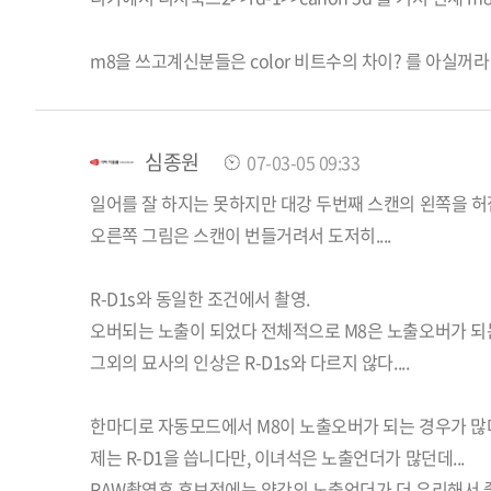
m8을 쓰고계신분들은 color 비트수의 차이? 를 아실꺼
심종원
07-03-05 09:33
일어를 잘 하지는 못하지만 대강 두번째 스캔의 왼쪽을 
오른쪽 그림은 스캔이 번들거려서 도저히....
R-D1s와 동일한 조건에서 촬영.
오버되는 노출이 되었다 전체적으로 M8은 노출오버가 되
그외의 묘사의 인상은 R-D1s와 다르지 않다....
한마디로 자동모드에서 M8이 노출오버가 되는 경우가 많
제는 R-D1을 씁니다만, 이녀석은 노출언더가 많던데...
RAW촬영후 후보정에는 약간의 노출언더가 더 유리해서 