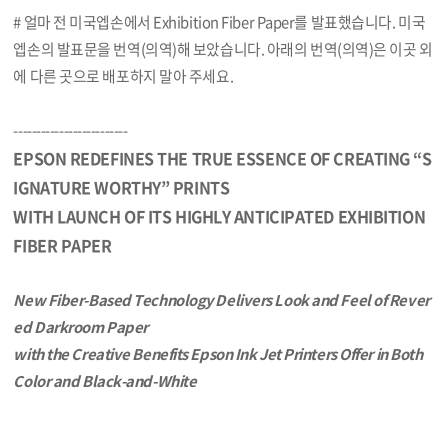
# 얼마 전 미국엡손에서 Exhibition Fiber Paper를 발표했습니다. 미국
본문
엡손의 발표문을 번역(의역)해 보았습니다. 아래의 번역(의역)은 이곳 외
에 다른 곳으로 배포하지 말아 주세요.
-------------------------
EPSON REDEFINES THE TRUE ESSENCE OF CREATING “S
IGNATURE WORTHY” PRINTS
WITH LAUNCH OF ITS HIGHLY ANTICIPATED EXHIBITION
FIBER PAPER
New Fiber-Based Technology Delivers Look and Feel of Rever
ed Darkroom Paper
with the Creative Benefits Epson Ink Jet Printers Offer in Both
Color and Black-and-White