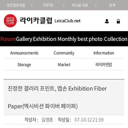
잦은질문모음
TOP50
최신글 모음
검색
Forum
Gallery
Exhibition
Monthly best photo
Collection
Announcements
Community
Information
Storage
Market
라이카연감
진정한 갤러리 프린트, 엡손 Exhibition Fiber
Paper(엑시비션 화이버 페이퍼)
작성자 :
길영훈
작성일 :
07-10-12 21:39