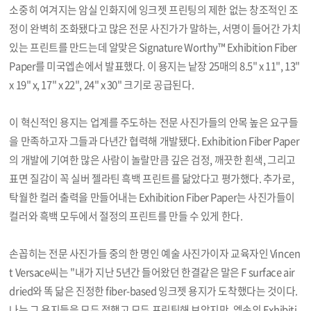
소중히 여겨지는 암실 인화지에 잉크젯 프린팅의 제한 없는 창조적인 조
정이 완벽히 조화됐다고 많은 전문 사진가가 말하는, 서명이 들어간 가치
있는 프린트를 만드는데 알맞은 Signature Worthy™ Exhibition Fiber
Paper를 미국엡손에서 발표했다. 이 용지는 낱장 25매의 8.5" x 11", 13"
x 19" x, 17" x 22", 24" x 30" 크기로 공급된다.
이 혁신적인 용지는 업계를 주도하는 전문 사진가들의 안목 높은 요구들
을 만족하고자 그들과 다년간 협력해 개발됐다. Exhibition Fiber Paper
의 개발에 기여한 많은 사람이 놀랄만큼 깊은 검정, 깨끗한 흰색, 그리고
표면 질감이 꼭 실버 젤라틴 흑백 프린트를 닮았다고 평가했다. 추가로,
탁월한 컬러 출력을 만들어내는 Exhibition Fiber Paper는 사진가들이
컬러와 흑백 모두에서 절정의 프린트를 만들 수 있게 한다.
손꼽히는 전문 사진가들 중의 한 명인 예술 사진가이자 교육자인 Vincen
t Versace씨는 "내가 지난 5년간 들어왔던 한결같은 말은 F surface air
dried와 똑 닮은 진정한 fiber-based 잉크젯 용지가 도착했다는 것이다.
나는 그 용지들을 모두 접했고 모두 프린팅해 보았지만, 엡손의 Exhibiti