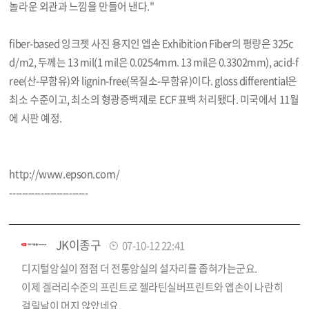
놀라운 외관과 느낌을 만들어 낸다."
fiber-based 잉크젯 사진 용지인 엡손 Exhibition Fiber의 평량은 325c
d/m2, 두께는 13 mil(1 mil은 0.0254mm. 13 mil은 0.3302mm), acid-f
ree(산-무함유)와 lignin-free(목질소-무함유)이다. gloss differential은
최소 수준이고, 최소의 형광증백제로 ECF 표백 처리됐다. 미국에서 11월
에 시판 예정.
http://www.epson.com/
-------------------------
JK이종구
07-10-12 22:41
디지털암실이 점점 더 전통암실의 설자리를 좁혀가는군요.
이제 겔러리수준의 프린트로 젤라틴실버프린트와 엡손이 나란히
걸릴날이 머지 않았네요.