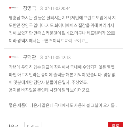
장영국
07-11-03 20:44
영훈님 하시는 일 들은 잘되시는지요?저번에 프린트 모임에서 지
도받던 장영국 입니다.저도 화이버베이스 질감을 위해 여러가지
접해 보았지만 만족 스러운것이 없네요.더구나 제프린터가 2200
이라 광택지에서는 브론즈이펙트 까지 보이고...
구덕관
07-11-05 12:18
작년에 우연히 엡손 캠프에 참여해서 국내에 수입되지 않은 벨벳
파인 아트지인라는 종이에 출력을 해본 기억이 있습니다. 몇장 없
어 몇분에게만 담당자 분들이 은밀히..주셨었죠.
용지를 바꾸었을 뿐인데 사진이 달라 보이더군요.
좋은 제품이 나온거 같은데 국내에서도 사용해 볼 그날이 오기를...
목록
다음글
이전글