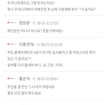
우리나라에서도 그렇게 하는지요?
혹시 우리나라에서 리페인팅 후 오래 사용해본 분이 ㄱㅖ실까요?
정상윤
08-05-31 17:03
페인팅은 어디서 하나요? 정말 이쁘네요~
이종연76
08-07-02 22:40
저도 블랙리페인트 M3가 있지만 실사용하긴 좀 부담스러운 면이
있는 거 같아요^^.
실버를 다시 들여야 하나...또 고민.. 이런..
홍순익
08-07-03 09:47
주인을 잘 만난 그 녀석이 부럽네요
좋은 사진 많이 찍으세요