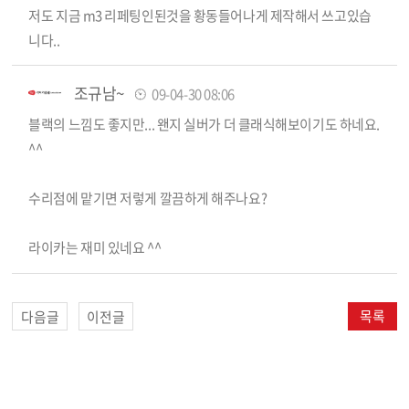
저도 지금 m3 리페팅인된것을 황동들어나게 제작해서 쓰고있습
니다..
조규남~
09-04-30 08:06
블랙의 느낌도 좋지만... 왠지 실버가 더 클래식해보이기도 하네요.
^^
수리점에 맡기면 저렇게 깔끔하게 해주나요?
라이카는 재미 있네요 ^^
목록
다음글
이전글