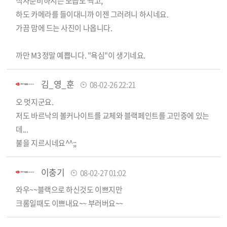
식사준비하시는 모습도 찍고,
하도 카메라를 들이대니까 이젠 그러려니 하시네요.
가끔 맘에 드는 사진이 나옵니다.
까만 M3 정말 예쁩니다. "욕심"이 생기네요.
김_영_훈
08-02-26 22:21
오 멋지군요.
저도 바르낙의 볼커나이트를 교체와 블랙페인트를 고민중에 있는
데...
불을 지르시네요^^;;
이충기
08-02-27 01:02
와우~~블랙으로 하신것도 이쁘지만
크롬일때도 이쁘내요~~ 부러버요~~