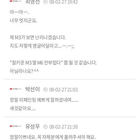
최영선
08-02-27 19:42
아~~아~~.
너무 멋지군요.
제 M3가 보면 난리나겠습니다.
지도 저렇게 맹글어달라고... ㅡ.ㅡ;;
"잘키운 M3 열 M6 안부럽다" 쯤 될 것 같습니다.
아닐라나요? ^^
박선이
08-02-27 21:03
정말 리페인팅 예쁘게 잘하셨네여......
새것같아요....
유성우
08-02-27 21:38
정말이쁘네요. 꼭 자제분에게 물려주셔야 해요.