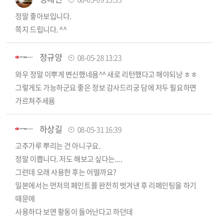
정말 좋아보입니다.
쪽지 드립니다. ^^
정규양
08-05-28 13:23
와우 정말 이뿌게 변신했네욤^^ 새로 리턴했다고 해야되낭 ㅎㅎ
그렇게도 가능하군요 좋은 정보 감사드리궁 담에 저두 필요하면
가르쳐주세욤
하상길
08-05-31 16:39
고추가루 뿌리는 건 아니구요.
정말 이쁩니다. 저도 해보고 싶다는....
그런데 오래 사용한 후는 어떨까요?
일본에서는 먼저의 페인트를 완전히 벗겨낸 후 리페인팅을 하기
때문에
사용하다 보면 황동이 들어난다고 하던데