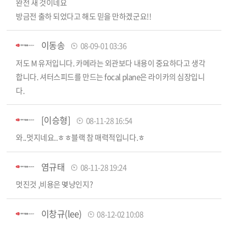
완전 새 것이네요
방금전 출하 되었다고 해도 믿을 만하겠군요!!
이동송
08-09-01 03:36
저도 M 유저입니다. 카메라는 외관보다 내용이 중요하다고 생각
합니다. 셔터스피드를 만드는 focal plane은 라이카의 심장입니
다.
[이승형]
08-11-28 16:54
와..멋지네요..ㅎㅎ블랙 참 매력적입니다.ㅎ
염규태
08-11-28 19:24
멋진것 ,비용은 몆냥인지?
이창규(lee)
08-12-02 10:08