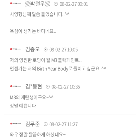
▒박철우▒
08-02-27 09:01
시영형님께 말씀 들었습니다..^^
욕심이 생기는 바디네요..
김종오
08-02-27 10:05
저의 영원한 로망이 될 M3 블랙페인트...
언젠가는 저의 Birth Year Body로 들이고 싶군요. ^^
김*동현
08-02-27 10:35
M3의 재탄생이구요~^^
정말 예쁩니다
김무준
08-02-27 11:27
와우 정말 깔끔하게 하셨네요~