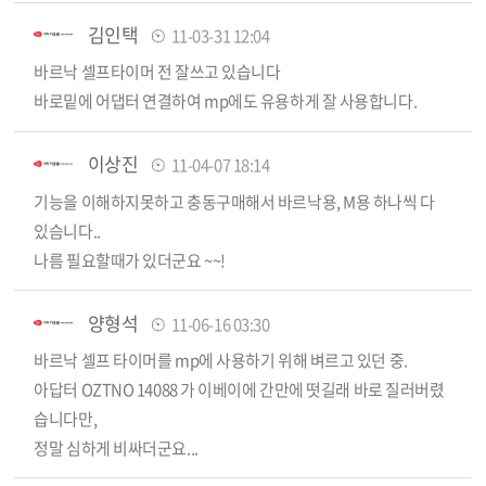
김인택
11-03-31 12:04
바르낙 셀프타이머 전 잘쓰고 있습니다
바로밑에 어댑터 연결하여 mp에도 유용하게 잘 사용합니다.
이상진
11-04-07 18:14
기능을 이해하지못하고 충동구매해서 바르낙용, M용 하나씩 다
있슴니다..
나름 필요할때가 있더군요 ~~!
양형석
11-06-16 03:30
바르낙 셀프 타이머를 mp에 사용하기 위해 벼르고 있던 중.
아답터 OZTNO 14088 가 이베이에 간만에 떳길래 바로 질러버렸
습니다만,
정말 심하게 비싸더군요...