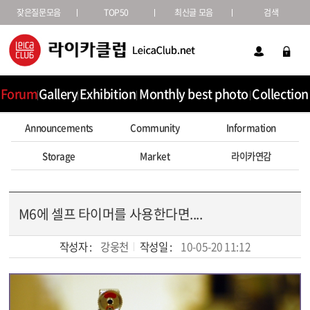
잦은질문모음
TOP50
최신글 모음
검색
Forum
Gallery
Exhibition
Monthly best photo
Collection
Announcements
Community
Information
Storage
Market
라이카연감
M6에 셀프 타이머를 사용한다면....
작성자 :
강웅천
작성일 :
10-05-20 11:12
본문