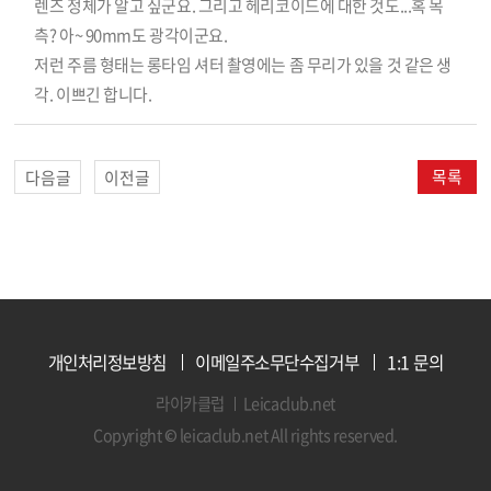
렌즈 정체가 알고 싶군요. 그리고 헤리코이드에 대한 것도...혹 목
측? 아~ 90mm도 광각이군요.
저런 주름 형태는 롱타임 셔터 촬영에는 좀 무리가 있을 것 같은 생
각. 이쁘긴 합니다.
목록
다음글
이전글
개인처리정보방침
이메일주소무단수집거부
1:1 문의
라이카클럽
Leicaclub.net
Copyright © leicaclub.net All rights reserved.