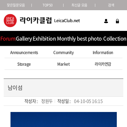
잦은질문모음
TOP50
최신글 모음
검색
Forum
Gallery
Exhibition
Monthly best photo
Collection
Announcements
Community
Information
Storage
Market
라이카연감
남이섬
작성자 :
정원두
작성일 :
04-10-05 16:15
본문