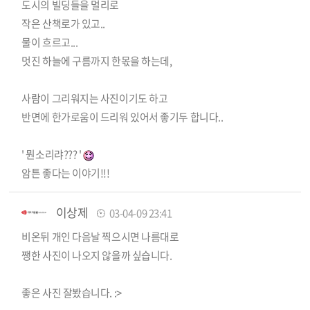
도시의 빌딩들을 멀리로
작은 산책로가 있고..
물이 흐르고...
멋진 하늘에 구름까지 한몫을 하는데,
사람이 그리워지는 사진이기도 하고
반면에 한가로움이 드리워 있어서 좋기두 합니다..
' 뭔소리랴??? '
암튼 좋다는 이야기!!!
이상제
03-04-09 23:41
비온뒤 개인 다음날 찍으시면 나름대로
쨍한 사진이 나오지 않을까 싶습니다.
좋은 사진 잘봤습니다. :>