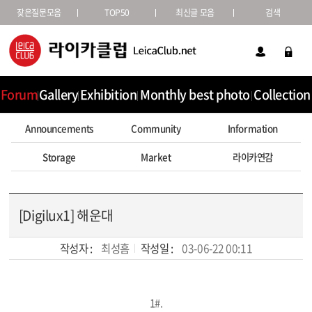
잦은질문모음
TOP50
최신글 모음
검색
Forum
Gallery
Exhibition
Monthly best photo
Collection
Announcements
Community
Information
Storage
Market
라이카연감
[Digilux1] 해운대
작성자 :
최성흠
작성일 :
03-06-22 00:11
본문
1#.