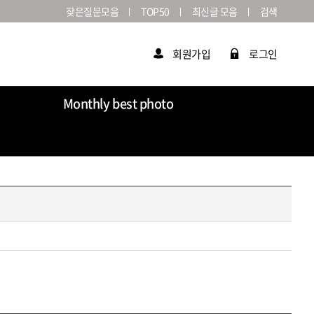
잦은질문모음
TOP50
최신글 모음
검색
회원가입
로그인
Monthly best photo
Market
라이카연감