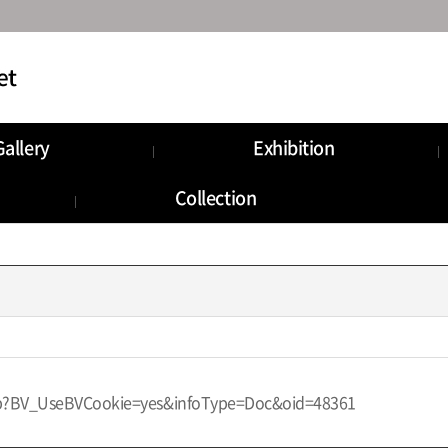
Gallery
Exhibition
munity
Information
Collection
Storage
.jsp?BV_UseBVCookie=yes&infoType=Doc&oid=48361