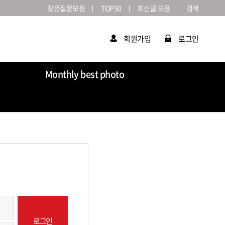
잦은질문모음
TOP50
최신글 모음
검색
회원가입
로그인
Monthly best photo