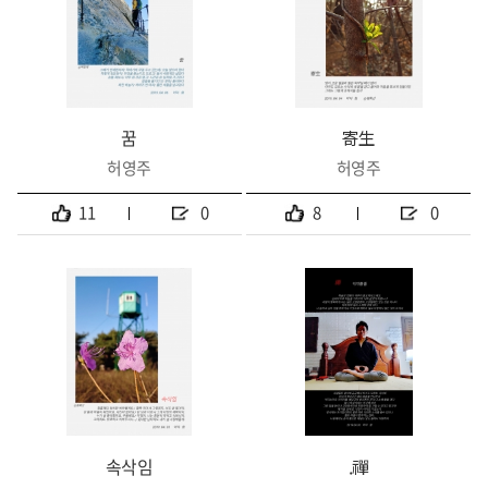
꿈
寄生
허영주
허영주
11
0
8
0
속삭임
.禪