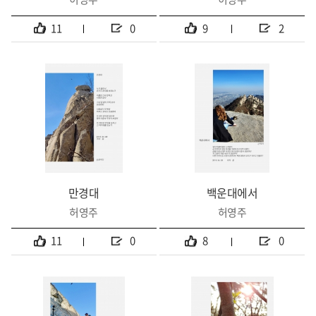
11
0
9
2
만경대
백운대에서
허영주
허영주
11
0
8
0