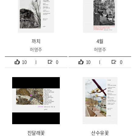
까치
4월
허영주
허영주
10
0
10
0
진달래꽃
산수유꽃