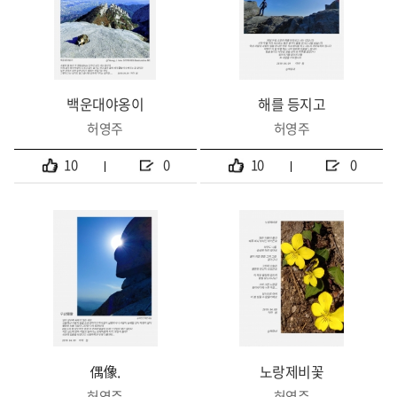
백운대야옹이
해를 등지고
허영주
허영주
10
0
10
0
偶像.
노랑제비꽃
허영주
허영주