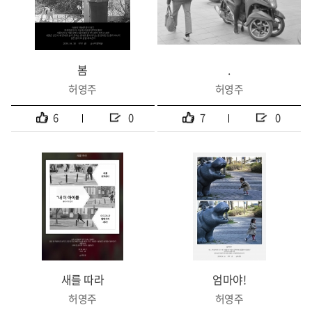
봄
.
허영주
허영주
6
0
7
0
새를 따라
엄마야!
허영주
허영주