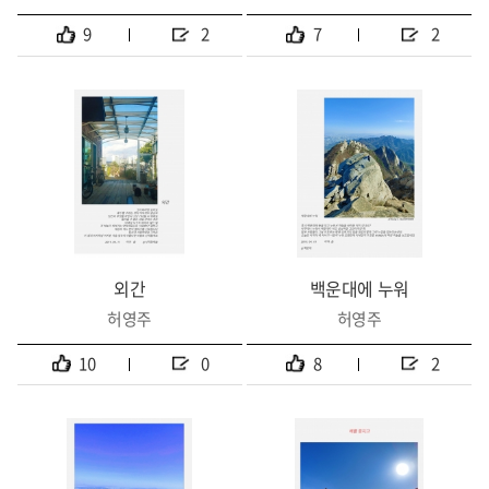
9
2
7
2
외간
백운대에 누워
허영주
허영주
10
0
8
2