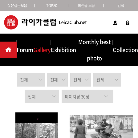
잦은질문모음
TOP50
최신글 모음
검색
Monthly best
Forum
Gallery
Exhibition
Collection
Gallery
photo