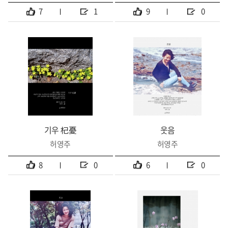
7
1
9
0
기우 杞憂
웃음
허영주
허영주
8
0
6
0