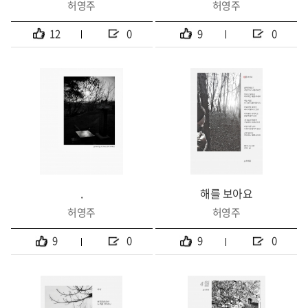
허영주
허영주
12
0
9
0
.
해를 보아요
허영주
허영주
9
0
9
0