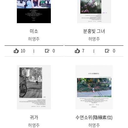
미소
분홍빛 그녀
허영주
허영주
10
0
7
0
귀가
수연소위(隨緣素位)
허영주
허영주