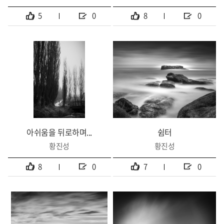
5
0
8
0
아쉬움을 뒤로하며...
쉼터
황진성
황진성
8
0
7
0