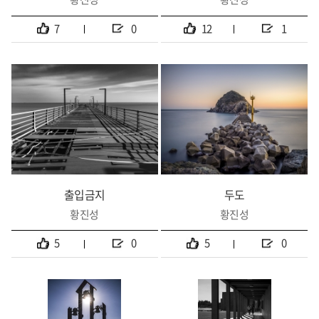
7
0
12
1
출입금지
두도
황진성
황진성
5
0
5
0