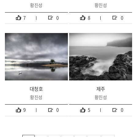
황진성
황진성
7
0
8
0
대청호
제주
황진성
황진성
9
0
5
0