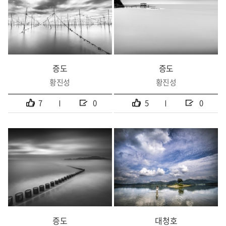
증도
증도
황진성
황진성
7
0
5
0
증도
대청호