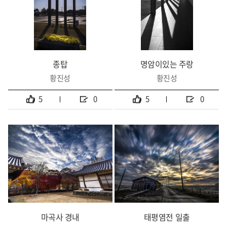
종탑
명암이있는 주랑
황진성
황진성
5
0
5
0
마곡사 경내
태평염전 일출