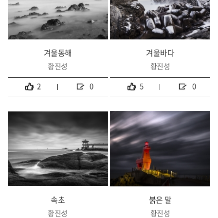
겨울동해
겨울바다
황진성
황진성
2
0
5
0
속초
붉은 말
황진성
황진성