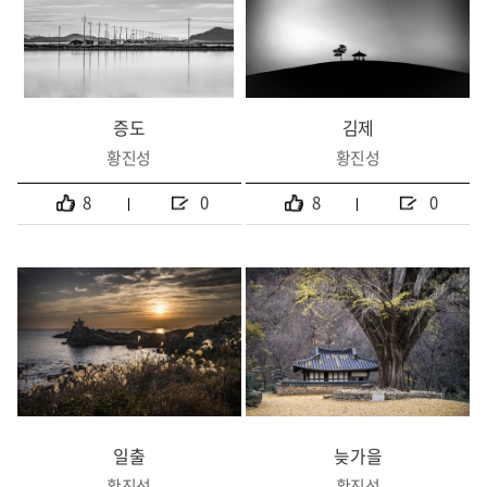
증도
김제
황진성
황진성
8
0
8
0
일출
늦가을
황진성
황진성