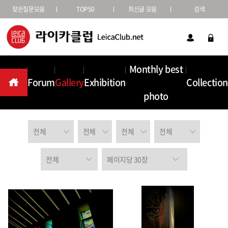
잦은질문모음
TOP50
최신글 모음
검색
Monthly best
Forum
Gallery
Exhibition
Collection
Gallery
photo