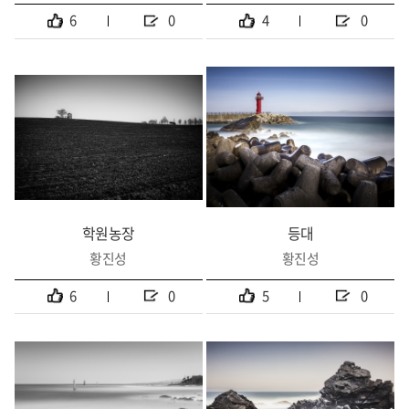
6
0
4
0
학원농장
등대
황진성
황진성
6
0
5
0