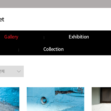
Gallery
Exhibition
Collection
Gallery