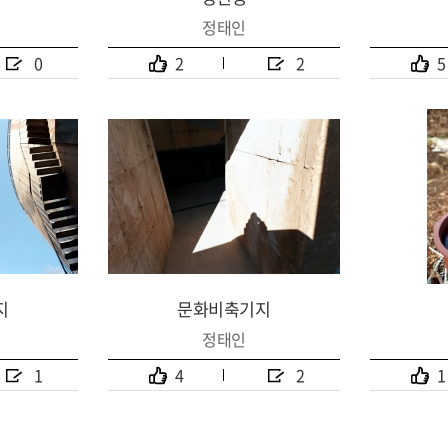
정태인
0
2
2
5
지
문화비축기지
정태인
1
4
2
1