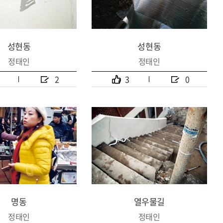
성현동
성현동
정태인
정태인
2
3
0
명동
열우물길
정태인
정태인