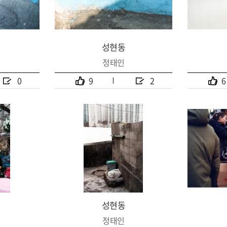
성현동
정태인
0
9
2
6
성현동
정태인