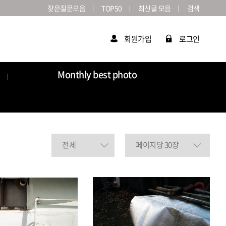
잦은질문모음
TOP50
최신글 모음
검색
회원가입
로그인
Monthly best photo