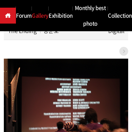
Gallery
Monthly best
Forum
Gallery
Exhibition
Collection
photo
The Ending
양준호
Digital
본문