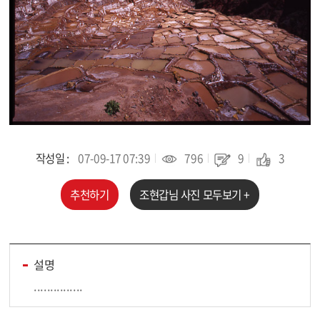
작성일 :
07-09-17 07:39
796
9
3
추천하기
조현갑
님 사진 모두보기 +
설명
...............