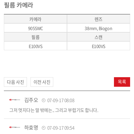
필름 카메라
카메라
렌즈
905SWC
38mm, Biogon
필름
스캔
E100VS
E100VS
목록
다음 사진
이전 사진
김주오
07-09-17 08:08
그저 멋지다는 말 밖에는.. 그리고 부럽기도 합니다.
하효명
07-09-17 09:54