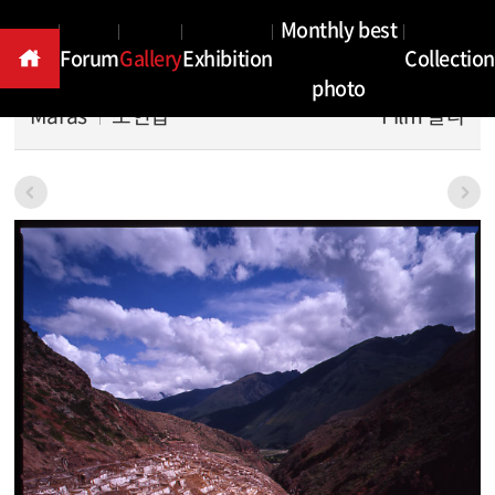
Gallery
Monthly best
Forum
Gallery
Exhibition
Collection
photo
Maras
조현갑
Film 칼라
본문