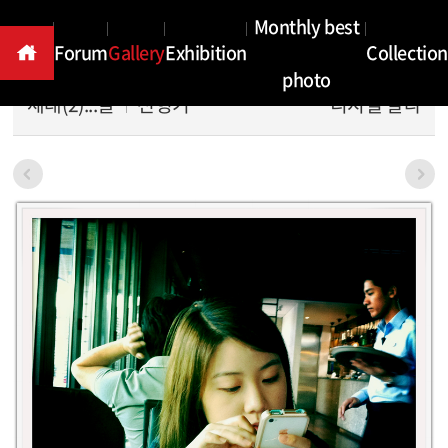
Gallery
Monthly best
Forum
Gallery
Exhibition
Collection
photo
세태(2)...딸
천형기
디지털 칼라
본문