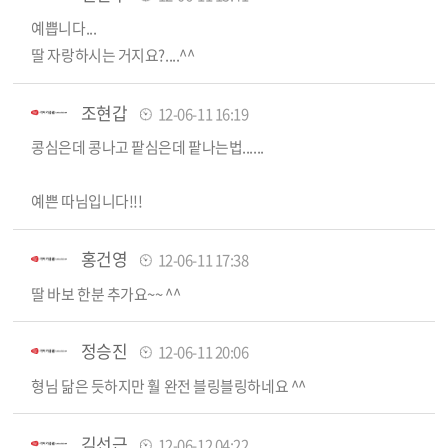
예쁩니다...
딸 자랑하시는 거지요?....^^
조현갑
12-06-11 16:19
콩심은데 콩나고 팥심은데 팥나는법......
예쁜 따님입니다!!!
홍건영
12-06-11 17:38
딸 바보 한분 추가요~~ ^^
정승진
12-06-11 20:06
형님 닮은 듯하지만 훨 완전 블링블링하네요 ^^
김선근
12-06-12 04:22