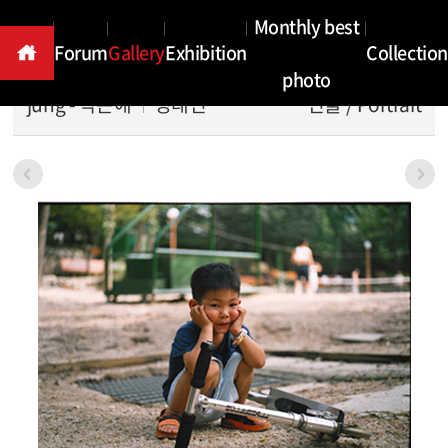
Gallery
Monthly best
Forum
Gallery
Exhibition
Collection
photo
jung - 작은애
정태인
인물 / Portrait
본문