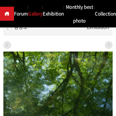
Gallery
Monthly best
Forum
Gallery
Exhibition
Collection
photo
.
김영모
Exhibition
본문