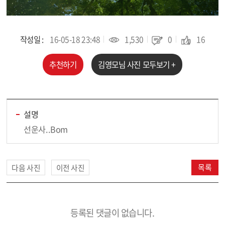
작성일 :
16-05-18 23:48
1,530
0
16
추천하기
김영모
님 사진 모두보기 +
설명
선운사..Bom
목록
다음 사진
이전 사진
등록된 댓글이 없습니다.