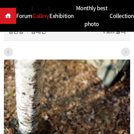
Gallery
Monthly best
Forum
Gallery
Exhibition
Collection
photo
성현동
정태인
Film 칼라
본문