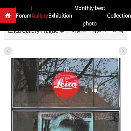
Gallery
Monthly best
Forum
Gallery
Exhibition
Collection
photo
Leica Gallery Prague 앞
이장무
회원별 갤러리
본문