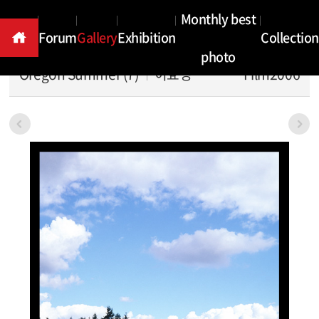
Gallery
Monthly best
Forum
Gallery
Exhibition
Collection
photo
Oregon Summer (7)
이효성
Film2006
본문