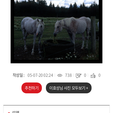
작성일 :
05-07-20 02:24
738
0
0
추천하기
이효성
님 사진 모두보기 +
설명