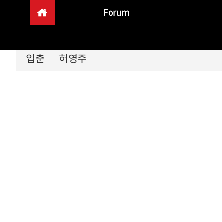
Forum
입춘
허영주
본문