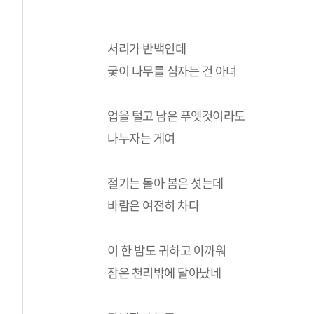
서리가 반백인데
궂이 나무를 심자는 건 아녀
업을 털고 남은 푸엣것이라도
나누자는 게여
절기는 돌아 봄은 섯는데
바람은 여전히 차다
이 한 밤도 귀하고 아까워
잠은 천리밖에 달아났네