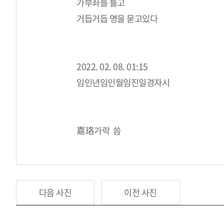
가부좌를 틀고
거듭거듭 명을 묻고있다
2022. 02. 08. 01:15
임인년임인월임진일경자시
嘉珞가락 씀
다음 사진
이전 사진