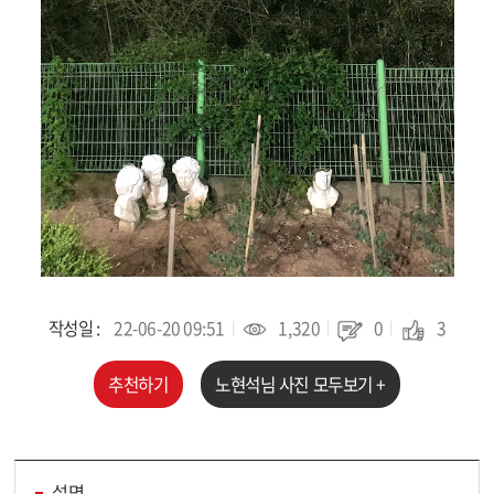
작성일 :
22-06-20 09:51
1,320
0
3
추천하기
노현석
님 사진 모두보기 +
설명