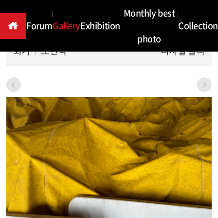
Gallery
Monthly best
Forum
Gallery
Exhibition
Collection
photo
회기
노현석
디지털 칼라
본문