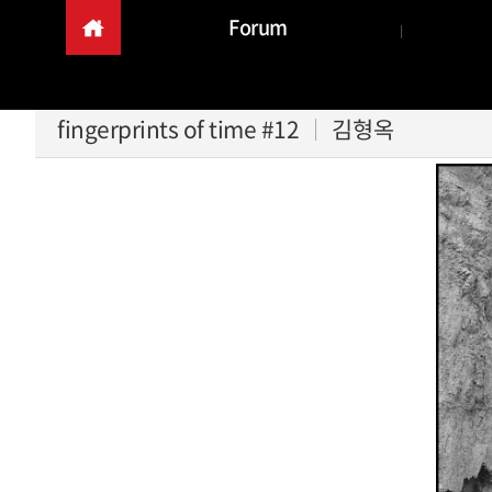
Forum
fingerprints of time #12
김형옥
본문