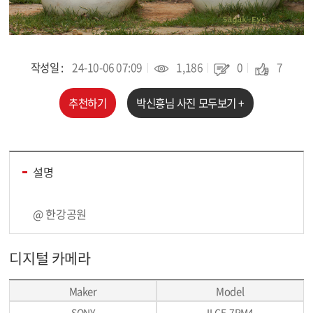
작성일 :
24-10-06 07:09
1,186
0
7
추천하기
박신흥
님 사진 모두보기 +
설명
@ 한강공원
디지털 카메라
Maker
Model
SONY
ILCE-7RM4