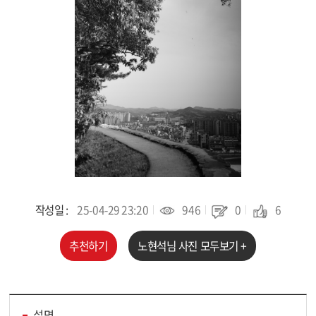
작성일 :
25-04-29 23:20
946
0
6
추천하기
노현석
님 사진 모두보기 +
설명