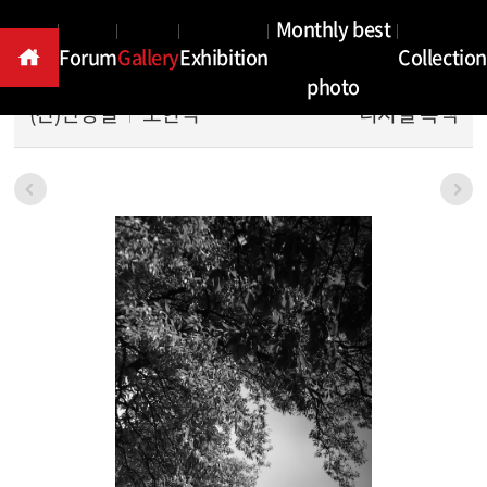
Gallery
Monthly best
Forum
Gallery
Exhibition
Collection
photo
(컨)산성길
노현석
디지털 흑백
본문