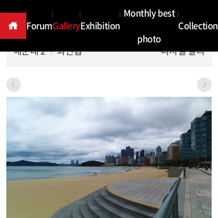
Gallery
Monthly best
Forum
Gallery
Exhibition
Collection
photo
해운대 2
최인섭
디지털 칼라
본문