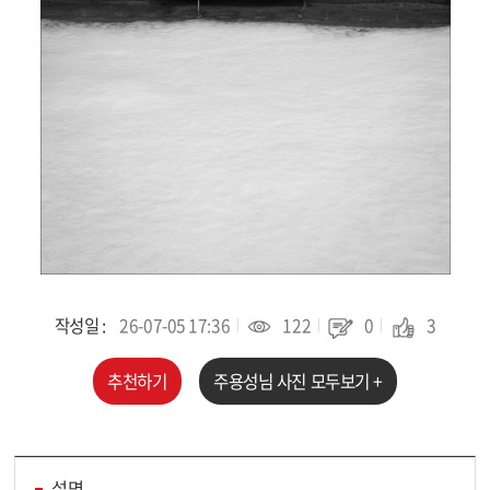
작성일 :
26-07-05 17:36
122
0
3
추천하기
주용성
님 사진 모두보기 +
설명