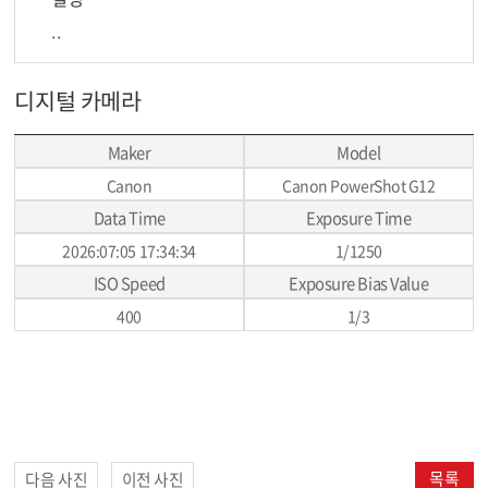
..
디지털 카메라
Maker
Model
Canon
Canon PowerShot G12
Data Time
Exposure Time
2026:07:05 17:34:34
1/1250
ISO Speed
Exposure Bias Value
400
1/3
목록
다음 사진
이전 사진