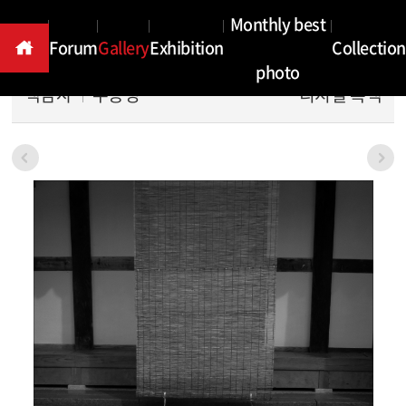
Gallery
Monthly best
Forum
Gallery
Exhibition
Collection
photo
백담사
주용성
디지털 흑백
본문