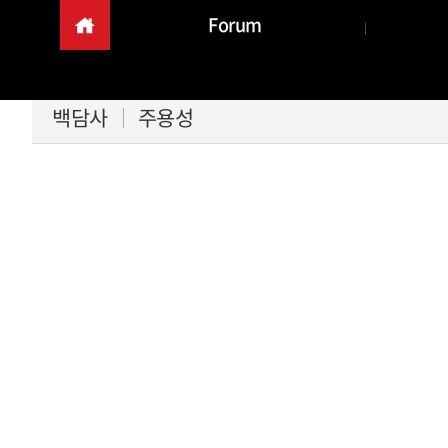
Forum
백담사
주용성
본문