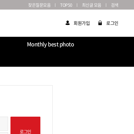
잦은질문모음
TOP50
최신글 모음
검색
회원가입
로그인
Monthly best photo