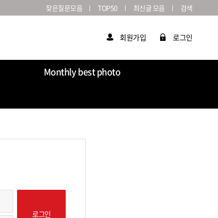
잦은질문모음
TOP50
최신글 모음
검색
회원가입
로그인
Monthly best photo