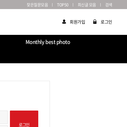
잦은질문모음
TOP50
최신글 모음
검색
회원가입
로그인
Monthly best photo