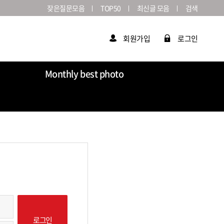
잦은질문모음
TOP50
최신글 모음
검색
회원가입
로그인
Monthly best photo