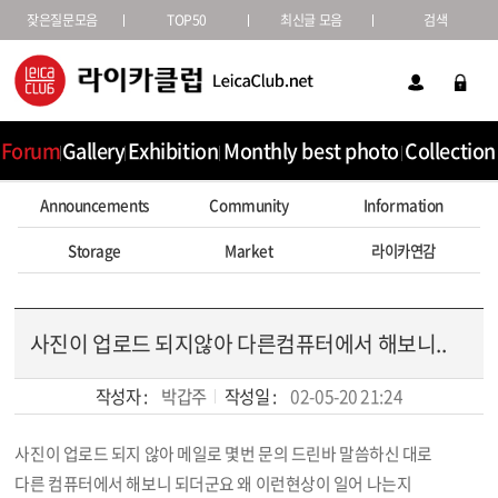
잦은질문모음
TOP50
최신글 모음
검색
Forum
Gallery
Exhibition
Monthly best photo
Collection
Announcements
Community
Information
Storage
Market
라이카연감
사진이 업로드 되지않아 다른컴퓨터에서 해보니..
작성자 :
박갑주
작성일 :
02-05-20 21:24
사진이 업로드 되지 않아 메일로 몇번 문의 드린바 말씀하신 대로
본문
다른 컴퓨터에서 해보니 되더군요 왜 이런현상이 일어 나는지