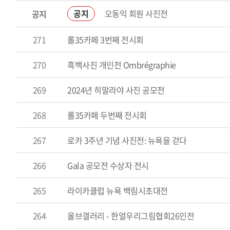
오동익 회원 사진전
공지
공지
271
롤35카페 3번째 전시회
270
흑백사진 개인전 Ombrégraphie
269
2024년 히말라야 사진 공모전
268
롤35카페 두번째 전시회
267
로카 3주년 기념 사진전: 뉴욕을 걷다
266
Gala 공모전 수상자 전시
265
라이카클럽 뉴욕 백림시초대전
264
올브갤러리 - 한얼우리그림협회26인전