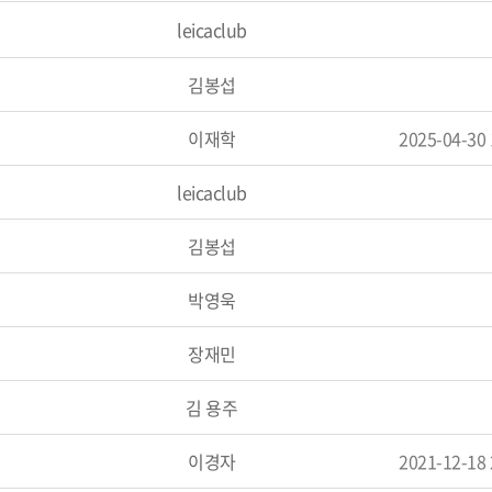
leicaclub
김봉섭
이재학
2025-04-30
leicaclub
김봉섭
박영욱
장재민
김 용주
이경자
2021-12-18