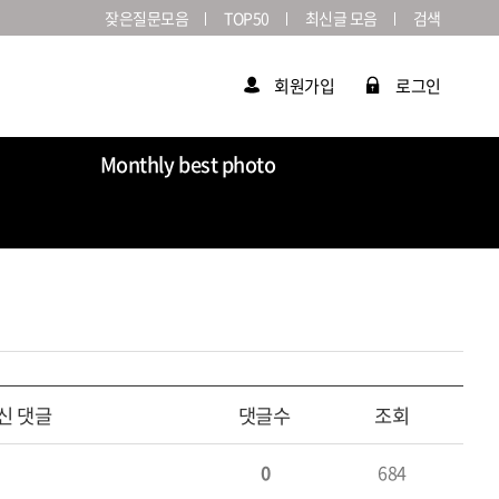
잦은질문모음
TOP50
최신글 모음
검색
회원가입
로그인
Monthly best photo
Market
라이카연감
신 댓글
댓글수
조회
0
684