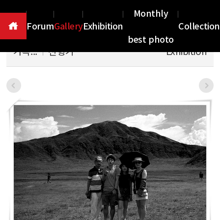
Gallery
Monthly
Forum
Gallery
Exhibition
Collection
best photo
가족...
천형기
Exhibition
본문