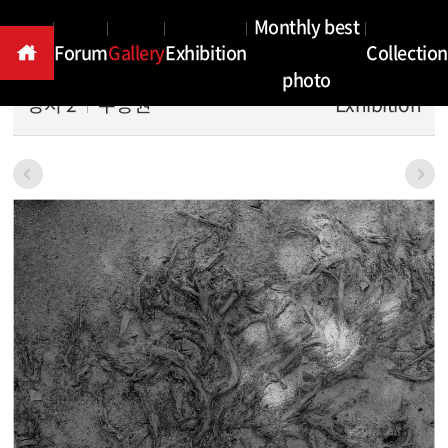
Gallery
Monthly best
Forum
Gallery
Exhibition
Collection
photo
상처 2
우종원
Exhibition
본문