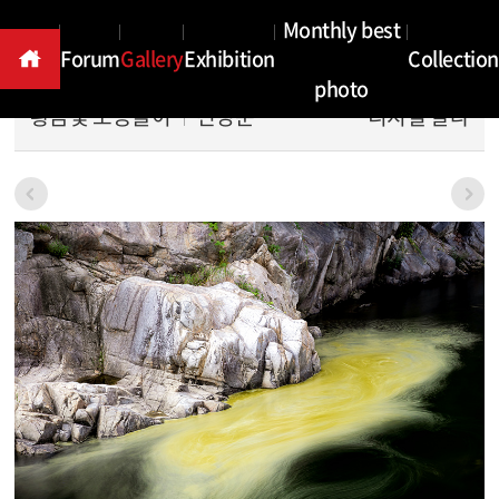
Gallery
Monthly best
Forum
Gallery
Exhibition
Collection
photo
황금빛 소용돌이
신영순
디지털 칼라
본문