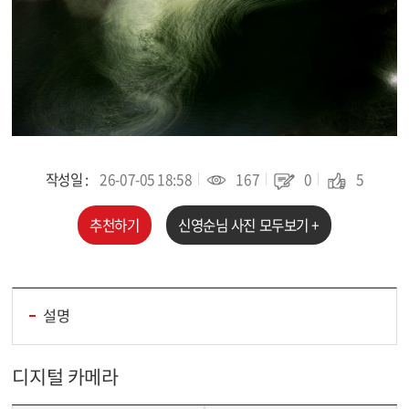
작성일 :
26-07-05 18:58
167
0
5
추천하기
신영순
님 사진 모두보기 +
설명
디지털 카메라